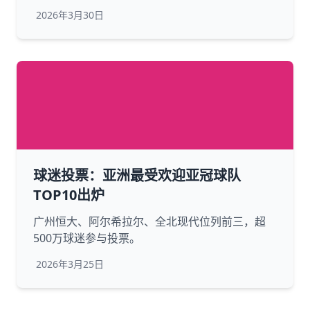
2026年3月30日
球迷投票：亚洲最受欢迎亚冠球队
TOP10出炉
广州恒大、阿尔希拉尔、全北现代位列前三，超
500万球迷参与投票。
2026年3月25日