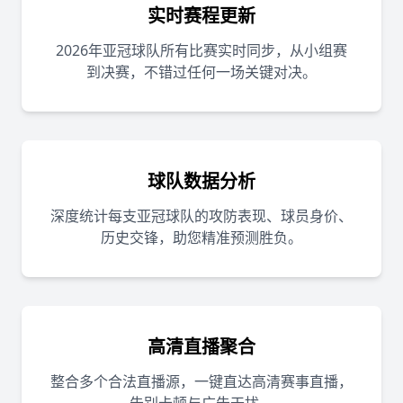
实时赛程更新
2026年亚冠球队所有比赛实时同步，从小组赛
到决赛，不错过任何一场关键对决。
球队数据分析
深度统计每支亚冠球队的攻防表现、球员身价、
历史交锋，助您精准预测胜负。
高清直播聚合
整合多个合法直播源，一键直达高清赛事直播，