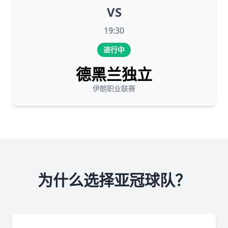
VS
19:30
进行中
德黑兰独立
伊朗职业联赛
为什么选择亚冠球队？