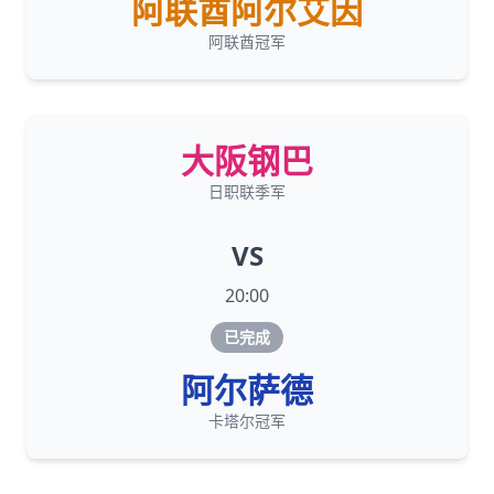
阿联酋阿尔艾因
阿联酋冠军
大阪钢巴
日职联季军
VS
20:00
已完成
阿尔萨德
卡塔尔冠军