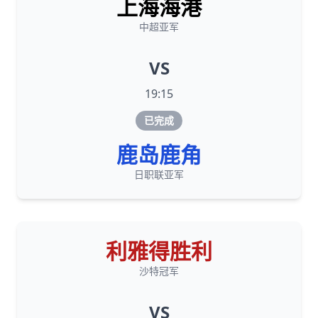
上海海港
中超亚军
VS
19:15
已完成
鹿岛鹿角
日职联亚军
利雅得胜利
沙特冠军
VS